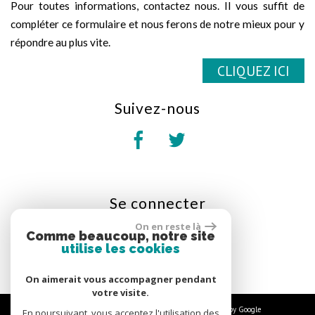
Pour toutes informations, contactez nous. Il vous suffit de
compléter ce formulaire et nous ferons de notre mieux pour y
répondre au plus vite.
CLIQUEZ ICI
suivez-nous
se
connecter
On en reste là
Espace propriétaire
Comme beaucoup, notre site
utilise les cookies
On aimerait vous accompagner pendant
votre visite.
© 2026 | Tous droits réservés | Traduction powered by Google
En poursuivant, vous acceptez l'utilisation des