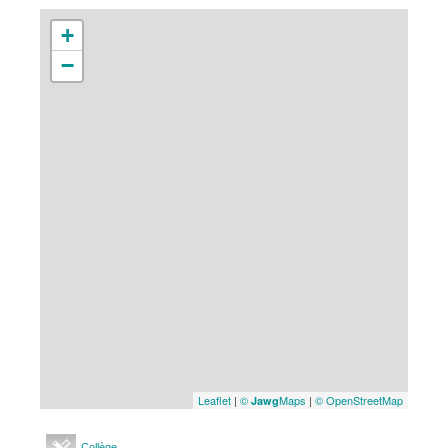
+
−
Leaflet
|
©
Maps
|
© OpenStreetMap
Jawg
Collège