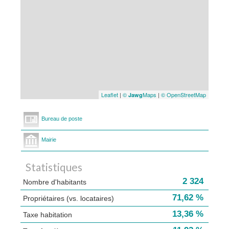
Leaflet
|
©
Maps
|
© OpenStreetMap
Jawg
Bureau de poste
Mairie
Statistiques
2 324
Nombre d'habitants
71,62 %
Propriétaires (vs. locataires)
13,36 %
Taxe habitation