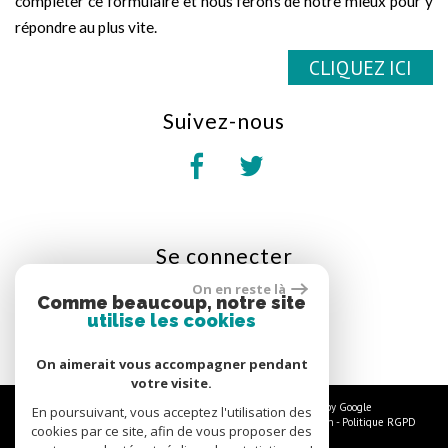
compléter ce formulaire et nous ferons de notre mieux pour y
répondre au plus vite.
CLIQUEZ ICI
suivez-nous
se
connecter
On en reste là
Espace propriétaire
Comme beaucoup, notre site
utilise les cookies
On aimerait vous accompagner pendant
votre visite.
© 2026 | Tous droits réservés | Traduction powered by Google
En poursuivant, vous acceptez l'utilisation des
Plan du site
-
Mentions légales
-
Nos honoraires
-
Liens
-
Admin
-
Politique RGPD
cookies par ce site, afin de vous proposer des