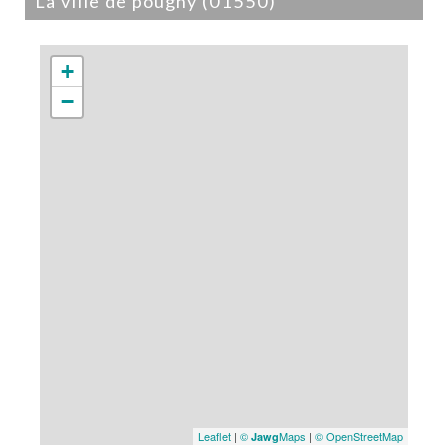
la ville de pougny (01550)
+
−
Leaflet
|
©
Maps
|
© OpenStreetMap
Jawg